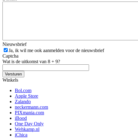
Nieuwsbrief
Ja, ik wil me ook aanmelden voor de nieuwsbrief
Captcha
Wat is de uitkomst van 8 + 9?
Winkels
Bol.com
Apple Store
Zalando
neckermann.com
PIXmania.com
iBood
One Day Only
Wehkamp.nl
iChica